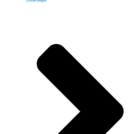
Leukotape