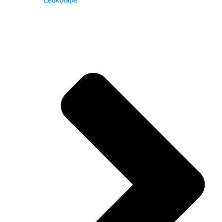
Leukotape