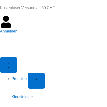
Zum
Kostenloser Versand ab 50 CHF
Inhalt
springen
Anmelden
SCHLIESSE P
ÖFFNE
SCHLIESSE A
ÖFFNE
RODUKTE
PRODUKTE
NLEITUNGEN
ANLEITUNGEN
Produkte
Kinesiologie