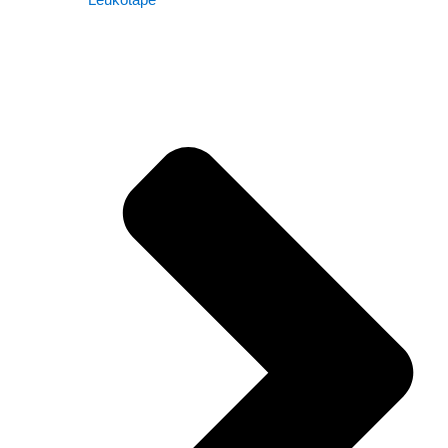
Leukotape