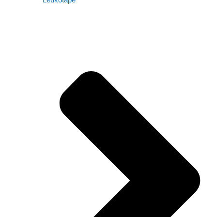
Leukotape