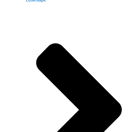
Leukotape