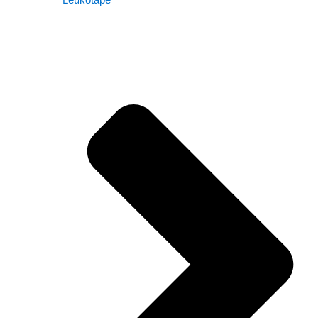
Leukotape