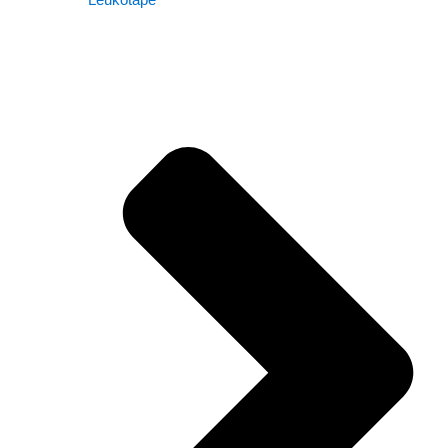
Leukotape