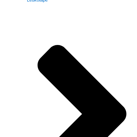
Leukotape