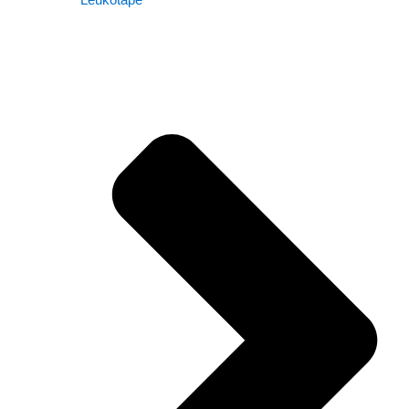
Leukotape