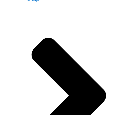
Leukotape