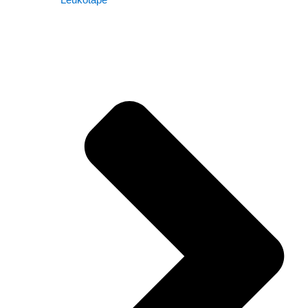
Leukotape